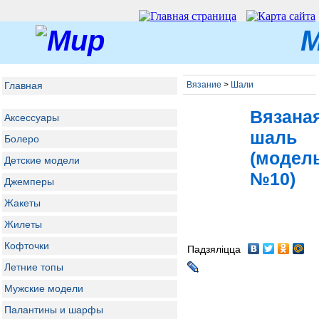
М
Главная
Вязание
>
Шали
Вязана
Аксессуары
шаль
Болеро
(модел
Детские модели
№10)
Джемперы
Жакеты
Жилеты
Кофточки
Падзяліцца
Летние топы
Мужские модели
Палантины и шарфы