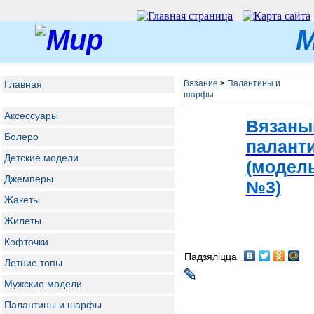
М
Главная
Вязание
>
Палантины и
шарфы
Аксессуары
Вязаны
Болеро
палант
Детские модели
(модел
Джемперы
№3)
Жакеты
Жилеты
Кофточки
Падзяліцца
Летние топы
Мужские модели
Палантины и шарфы